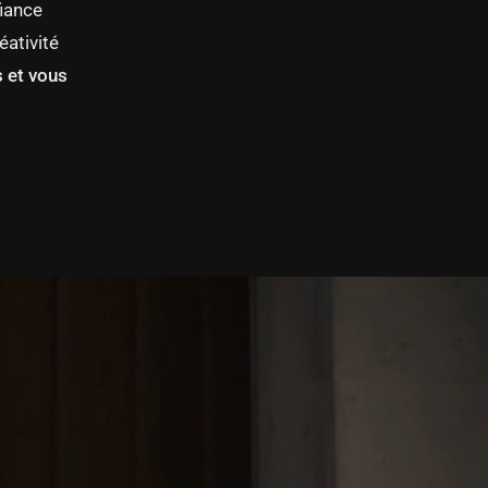
fiance
éativité
s et vous