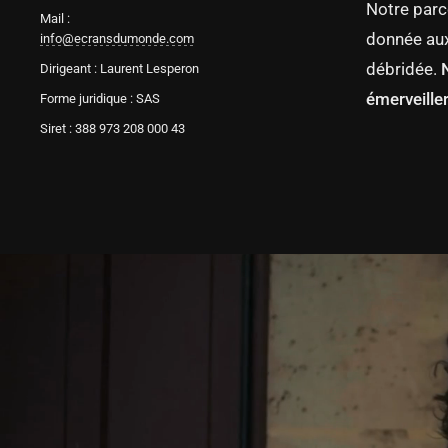
Notre parc
Mail :
donnée aux
info@ecransdumonde.com
débridée.
Dirigeant : Laurent Lesperon
émerveiller
Forme juridique : SAS
Siret : 388 973 208 000 43