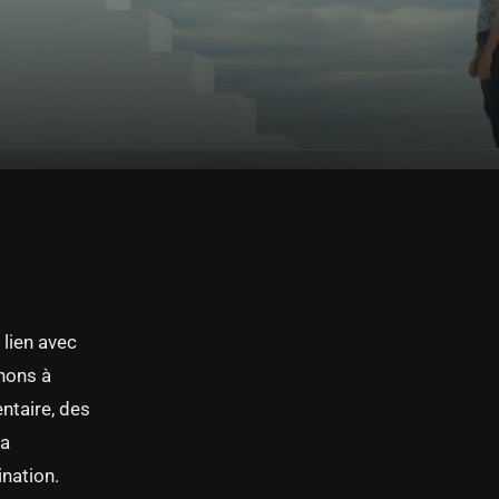
lien avec
hons à
entaire, des
la
ination.